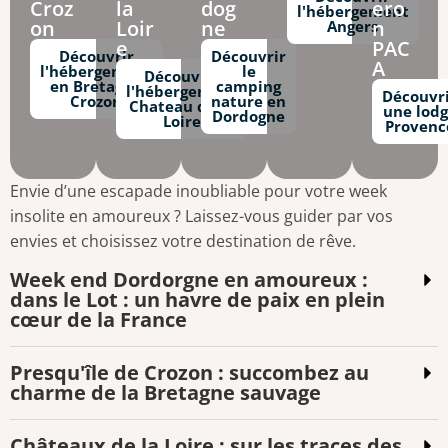
Croz
la
dog
ero
l'hébergement
on
Loir
ne
n
Angers
e
PAC
Découvrir
Découvrir
A
l'hébergement
le
Découvrir
en Bretagne
camping
l'hébergement
Découvr
Crozon
nature en
Chateau de la
une lod
Dordogne
Loire
Provenc
Envie d’une escapade inoubliable pour votre week
insolite en amoureux ? Laissez-vous guider par vos
envies et choisissez votre destination de rêve.
Week end Dordorgne en amoureux :
dans le Lot : un havre de paix en plein
cœur de la France
Presqu'île de Crozon : succombez au
charme de la Bretagne sauvage
Châteaux de la Loire : sur les traces des