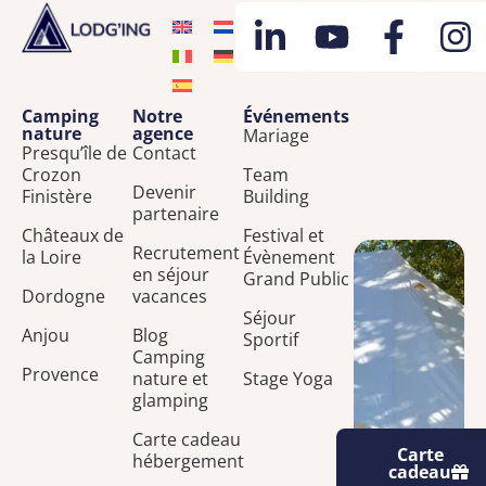
Camping
Notre
Événements
nature
agence
Mariage
Presqu’île de
Contact
Crozon
Team
Devenir
Finistère
Building
partenaire
Châteaux de
Festival et
Recrutement
la Loire
Évènement
en séjour
Grand Public
Dordogne
vacances
Séjour
Anjou
Blog
Sportif
Camping
Provence
nature et
Stage Yoga
glamping
Carte cadeau
Carte
hébergement
cadeau