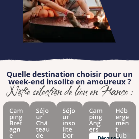
Quelle destination choisir pour un
week-end insolite en amoureux ?
Notre sélection de lieu en France :
Cam
Séjo
Séjo
Cam
Héb
ping
ur
ur
ping
erge
Bret
Châ
inso
Ang
men
agn
teau
lite
ers
t
e
de
Dor
Lub
Découvrir