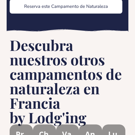
Reserva este Campamento de Naturaleza
Descubra
nuestros otros
campamentos de
naturaleza en
Francia
by Lodg'ing
Pr
Ch
Va
An
Lu