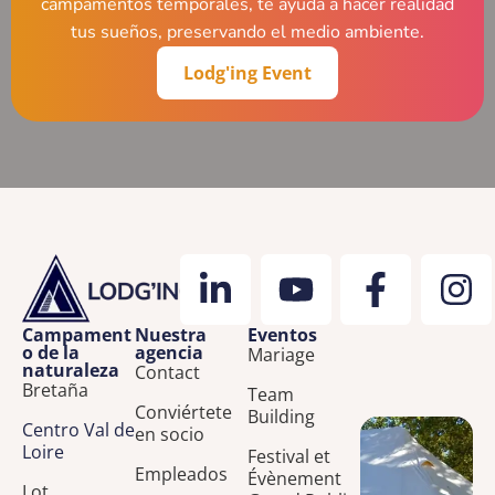
campamentos temporales, te ayuda a hacer realidad
tus sueños, preservando el medio ambiente.
Lodg'ing Event
Campament
Nuestra
Eventos
o de la
agencia
Mariage
naturaleza
Contact
Bretaña
Team
Conviértete
Building
Centro Val de
en socio
Loire
Festival et
Empleados
Évènement
Lot