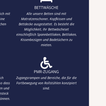
BETTWÄSCHE
ich mit
Alle unsere Betten sind mit
eine
Matratzenschoner, Kopfkissen und
schen
Bettdecke ausgestattet. Es besteht die
Möglichkeit, Ihr Bettwäscheset
einschließlich Spannbettlaken, Bettlaken,
Kissenbezügen und Badetüchern zu
mieten.
PMR-ZUGANG
ich
Zugangsrampen und Bereiche, die für die
so dass
Fortbewegung von Rollstühlen konzipiert
en und
sind.
esteck
können.