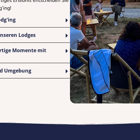
rtiges Erlebnis entscheiden Sie
’ing!
odg'ing
unseren Lodges
artige Momente mit
und Umgebung