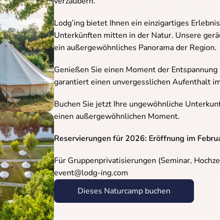
verzaubern.
Lodg’ing bietet Ihnen ein einzigartiges Erlebn
Unterkünften mitten in der Natur. Unsere ger
ein außergewöhnliches Panorama der Region.
Genießen Sie einen Moment der Entspannung u
garantiert einen unvergesslichen Aufenthalt im
Buchen Sie jetzt Ihre ungewöhnliche Unterkunf
einen außergewöhnlichen Moment.
Reservierungen für 2026: Eröffnung im Febru
Für Gruppenprivatisierungen (Seminar, Hochzei
event@lodg-ing.com
Dieses Naturcamp buchen