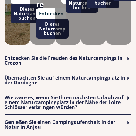
re
Naturcamp
buchen
buchen
Dieses
Naturcamp
Entdecken
buchen
Dieses
Naturcamp
buchen
Entdecken Sie die Freuden des Naturcampings in
Crozon
Übernachten Sie auf einem Naturcampingplatz in
der Dordogne
Wie wäre es, wenn Sie Ihren nächsten Urlaub auf
einem Naturcampingplatz in der Nähe der Loire-
Schlösser verbringen würden?
Genießen Sie einen Campingaufenthalt in der
Natur in Anjou