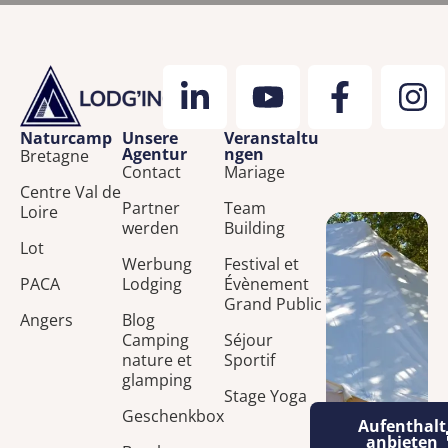
Naturcamp
Unsere
Veranstaltu
Agentur
ngen
Bretagne
Contact
Mariage
Centre Val de
Partner
Team
Loire
werden
Building
Lot
Werbung
Festival et
PACA
Lodging
Évènement
Grand Public
Angers
Blog
Camping
Séjour
nature et
Sportif
glamping
Stage Yoga
Geschenkbox
Aufenthalt
anbieten