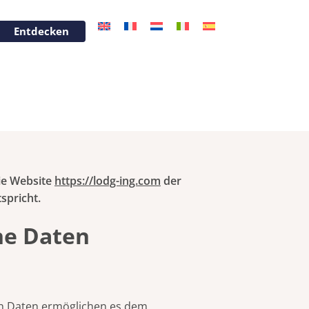
Entdecken
die Website
https://lodg-ing.com
der
spricht.
ne Daten
en Daten ermöglichen es dem