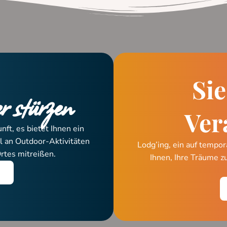
Sie
r stürzen
Ver
nft, es bietet Ihnen ein
hl an Outdoor-Aktivitäten
Lodg’ing, ein auf tempor
rtes mitreißen.
Ihnen, Ihre Träume z