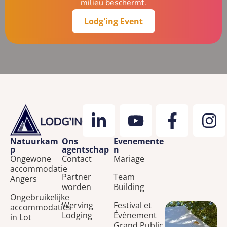
milieu beschermt.
Lodg'ing Event
Natuurkam
Ons
Evenemente
p
agentschap
n
Ongewone
Contact
Mariage
accommodatie
Partner
Team
Angers
worden
Building
Ongebruikelijke
Werving
Festival et
accommodaties
Lodging
Évènement
in Lot
Grand Public