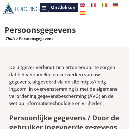
Ontdekken
Contact – Informatie voor uw vakantieverblijf
Centre Val de Loire
Persoonsgegevens
Thuis
>
Persoonsgegevens
De uitgever verbindt zich ertoe ervoor te zorgen
dat het verzamelen en verwerken van uw
gegevens, uitgevoerd via de site
https://lodg-
ing.com
, in overeenstemming is met de algemene
verordening gegevensbescherming (AVG) en de
wet op informatietechnologie en vrijheden.
Persoonlijke gegevens / Door de
gebruiker ingevoerde gegevens